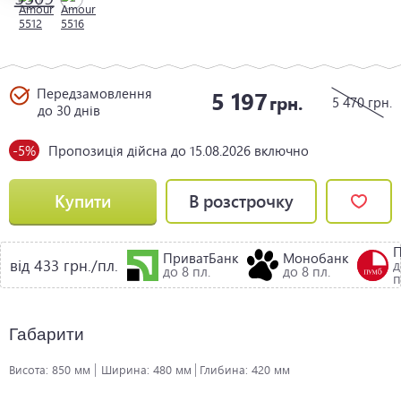
Передзамовлення
5 197
грн.
5 470
грн.
до 30 днів
-5%
Пропозиція дійсна до 15.08.2026 включно
Купити
В розстрочку
ПриватБанк
Монобанк
від 433 грн./пл.
д
до 8 пл.
до 8 пл.
п
Габарити
Висота:
850 мм
Ширина:
480 мм
Глибина:
420 мм