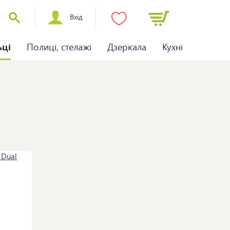
Вхід
ьці
Полиці, стелажі
Дзеркала
Кухні