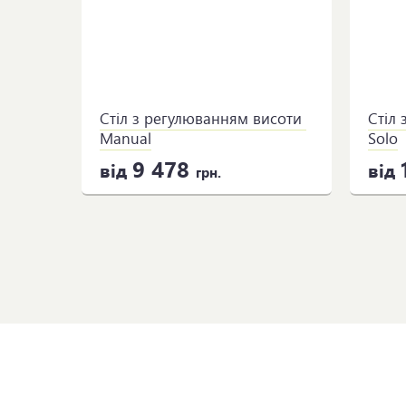
Стіл з регулюванням висоти 
Стіл 
Manual
Solo
9 478
від
від
грн.