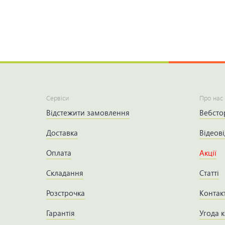
Сервіси
Про нас
Відстежити замовлення
Вебсто
Доставка
Відеові
Оплата
Акції
Складання
Статті
Розстрочка
Контак
Гарантія
Угода 