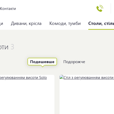
Контакти
ци
Дивани, крісла
Комоди, тумби
Столи, стіл
оти
3
Подешевше
Подорожче