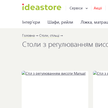
Сервіси
Акції
Інтер'єри
Шафи, рейли
Ліжка, матра
Головна
Столи, стільці
Столи з регулюванням вис