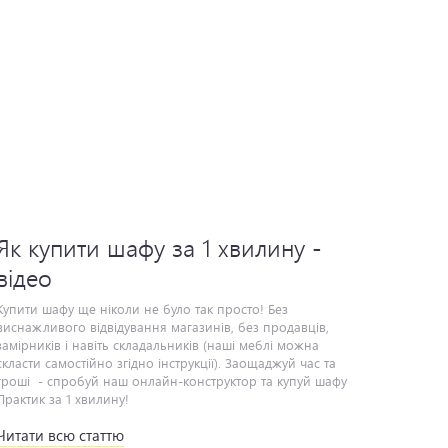
Як купити шафу за 1 хвилину -
відео
ити шафу ще ніколи не було так просто! Без виснажливого відвідування магазинів, без продавців, замірників і навіть складальників (наші меблі можна скласти самостійно згідно інструкції). Заощаджуй час та гроші - спробуй наш онлайн-конструктор та купуй шафу Практик за 1 хвилину!
Читати всю статтю