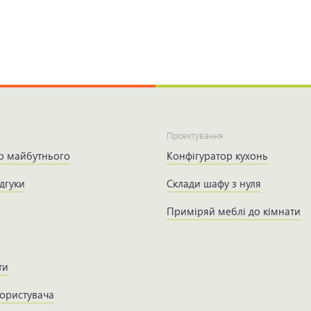
Проектування
р майбутнього
Конфігуратор кухонь
дгуки
Склади шафу з нуля
Приміряй меблі до кімнати
ти
користувача