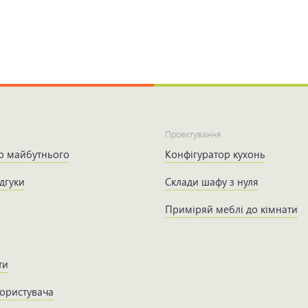
Проектування
р майбутнього
Конфігуратор кухонь
дгуки
Склади шафу з нуля
Приміряй меблі до кімнати
ти
користувача