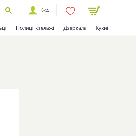
Вхід
ьці
Полиці, стелажі
Дзеркала
Кухні