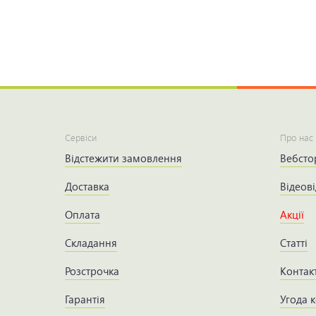
Сервіси
Про нас
Відстежити замовлення
Вебсто
Доставка
Відеові
Оплата
Акції
Складання
Статті
Розстрочка
Контак
Гарантія
Угода 