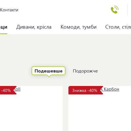
Контакти
аци
Дивани, крісла
Комоди, тумби
Столи, стіл
Подешевше
Подорожче
 -40%
Знижка -40%