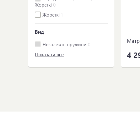
Жорсткі
0
Жорсткі
1
Вид
Матра
Незалежні пружини
0
4 2
Показати все
Залежні пружини
0
Безпружинні
2