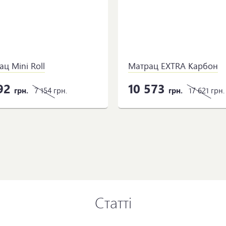
ц Mini Roll
Матрац EXTRA Карбон
92
10 573
грн.
7 154
грн.
грн.
17 621
грн.
Статті