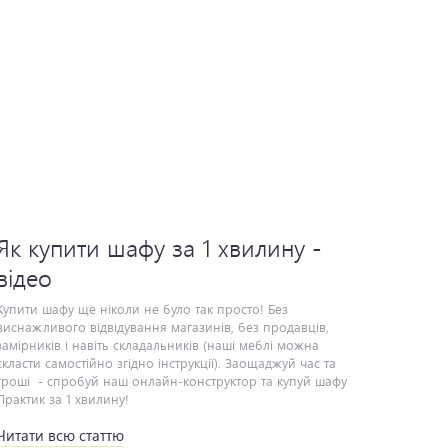
Як купити шафу за 1 хвилину -
відео
ити шафу ще ніколи не було так просто! Без виснажливого відвідування магазинів, без продавців, замірників і навіть складальників (наші меблі можна скласти самостійно згідно інструкції). Заощаджуй час та гроші - спробуй наш онлайн-конструктор та купуй шафу Практик за 1 хвилину!
Читати всю статтю