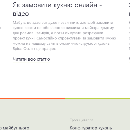
Як замовити кухню онлайн -
відео
Мабуть це здається дуже незвичним, але щоб замовити
Куп
кухню зовсім не обов'язково викликати майстра додому
для розмов і замірів, а потім очікувати розрахунки і
проект кухні. Самостійно спроектувати та замовити кухню
можна на нашому сайті в онлайн-конструкторі кухонь
Брікс. Ось як це працює.
Читати всю статтю
Проектування
р майбутнього
Конфігуратор кухонь