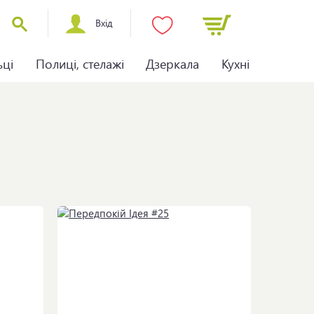
Вхід
ьці
Полиці, стелажі
Дзеркала
Кухні