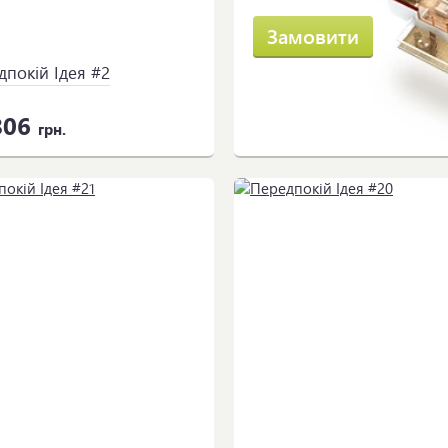
Замовити
дпокій Ідея #2
806
грн.