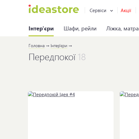
Сервіси
Акції
Інтер'єри
Шафи, рейли
Ліжка, матр
Головна
Інтер'єри
Передпокої
18