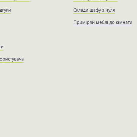
дгуки
Склади шафу з нуля
Приміряй меблі до кімнати
ти
користувача