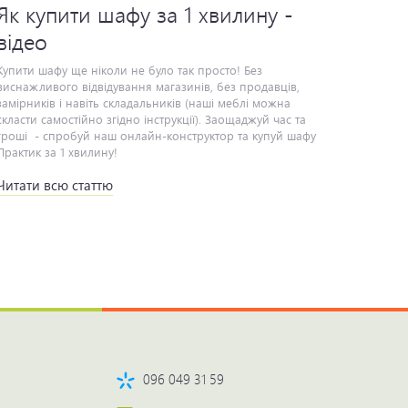
Як купити шафу за 1 хвилину -
відео
ити шафу ще ніколи не було так просто! Без виснажливого відвідування магазинів, без продавців, замірників і навіть складальників (наші меблі можна скласти самостійно згідно інструкції). Заощаджуй час та гроші - спробуй наш онлайн-конструктор та купуй шафу Практик за 1 хвилину!
Читати всю статтю
096 049 31 59