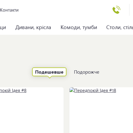
Контакти
аци
Дивани, крісла
Комоди, тумби
Столи, стіл
Подешевше
Подорожче