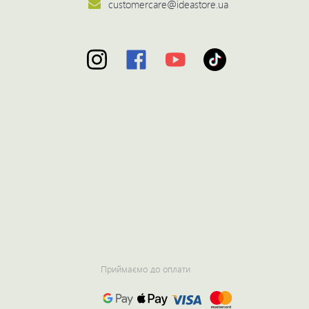
customercare@ideastore.ua
Приймаємо до оплати