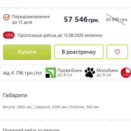
Передзамовлення
57 546
грн.
63 940
грн.
до 15 днів
-10%
Пропозиція дійсна до 15.08.2026 включно
Купити
В розстрочку
ПриватБанк
Монобанк
від 4 796 грн./пл.
до 8 пл.
до 8 пл.
Габарити
Висота:
2600 мм
Ширина:
3200 мм
Глибина:
500 мм
Приміряй меблі до кімнати