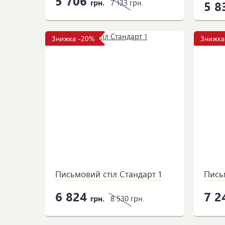
5 706
грн.
7 133
грн.
5 8
Знижка -20%
Знижка
Письмовий стіл Стандарт 1
Пись
6 824
7 2
грн.
8 530
грн.