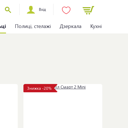
Вхід
ьці
Полиці, стелажі
Дзеркала
Кухні
Знижка -20%