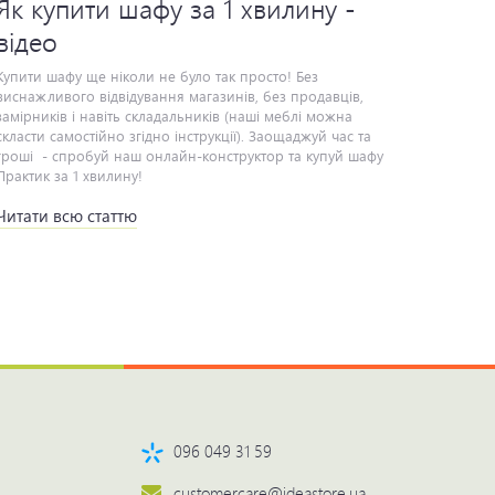
Як купити шафу за 1 хвилину -
відео
ити шафу ще ніколи не було так просто! Без виснажливого відвідування магазинів, без продавців, замірників і навіть складальників (наші меблі можна скласти самостійно згідно інструкції). Заощаджуй час та гроші - спробуй наш онлайн-конструктор та купуй шафу Практик за 1 хвилину!
Читати всю статтю
096 049 31 59
customercare@ideastore.ua