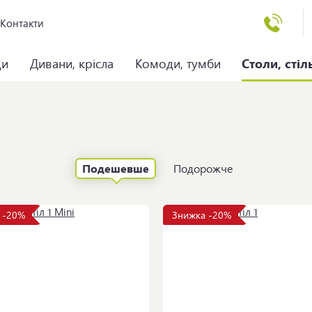
Контакти
ци
Дивани, крісла
Комоди, тумби
Столи, стіл
Подешевше
Подорожче
 -20%
Знижка -20%