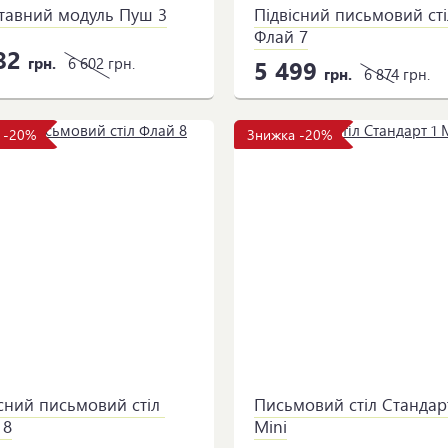
тавний модуль Пуш 3
Підвісний письмовий стіл
Флай 7
82
грн.
6 602
грн.
5 499
грн.
6 874
грн.
 -20%
Знижка -20%
сний письмовий стіл 
Письмовий стіл Стандарт
 8
Mini