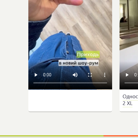
Однос
2 XL