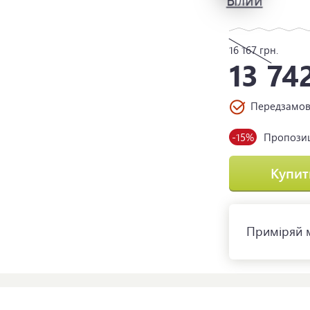
16 167
грн.
13 74
Передзамо
-15%
Пропозиц
Купит
Приміряй м