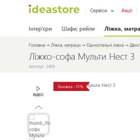
Сервіси
Акції
Інтер'єри
Шафи, рейли
Ліжка, матр
Головна
Ліжка, матраци
Односпальні ліжка
Двох'
Ліжко-софа Мульти Нест 3
Артикул:
2409
Знижка -15%
ВІДЕО