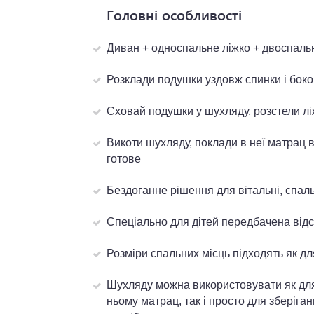
Головні особливості
Диван + односпальне ліжко + двоспальн
Розклади подушки уздовж спинки і боко
Сховай подушки у шухляду, розстели ліж
Викоти шухляду, поклади в неї матрац в
готове
Бездоганне рішення для вітальні, спаль
Спеціально для дітей передбачена відсу
Розміри спальних місць підходять як для
Шухляду можна використовувати як для
ньому матрац, так і просто для зберіга