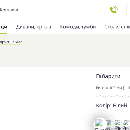
Контакти
аци
Дивани, крісла
Комоди, тумби
Столи, стіл
ярусні ліжка
Габарити
Висота:
810 мм
Ш
Колір:
Білий