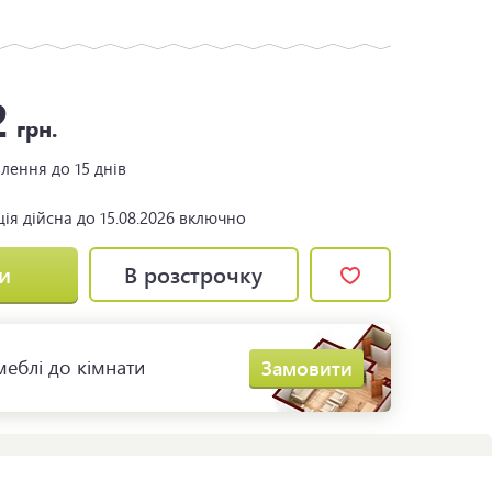
2
грн.
влення
до 15 днів
ія дійсна до 15.08.2026 включно
и
В розстрочку
еблі до кімнати
Замовити