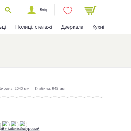
Вхід
ьці
Полиці, стелажі
Дзеркала
Кухні
ирина:
2040 мм
Глибина:
945 мм