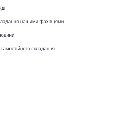
яді
складання нашими фахівцями
людини
я самостійного складання