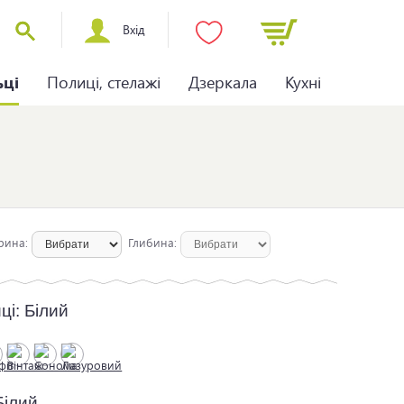
Вхід
ьці
Полиці, стелажі
Дзеркала
Кухні
рина:
Глибина:
иці:
Білий
Білий