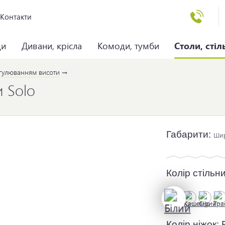
Контакти
ци
Дивани, крісла
Комоди, тумби
Столи, стіл
егулюванням висоти
и Solo
Габарити:
Ши
Колір стільн
Колір ніжок: