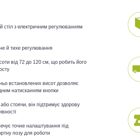
й стіл з електричним регулюванням
не й тихе регулювання
оти від 72 до 120 см, що робить його
осту
дньо встановлених висот дозволяє
дним натисканням кнопки
бо стоячи, він підтримує здорову
ивності
ечує точне налаштування під
ртну позу для роботи