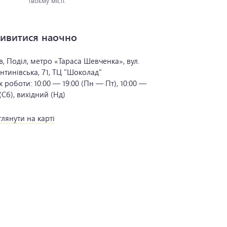
твоєму місті.
ивитися наочно
в, Поділ, метро «Тараса Шевченка», вул.
нтинівська, 71, ТЦ "Шоколад"
к роботи:
10:00 — 19:00 (Пн — Пт), 10:00 —
 (Сб), вихідний (Нд)
лянути на карті