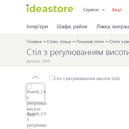
Сервіси
Акції
Інтер'єри
Шафи, рейли
Ліжка, матра
Головна
Столи, стільці
Письмові столи
Столи з р
Стіл з регулюванням висот
Артикул:
8505