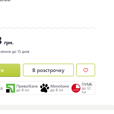
3
грн.
влення
до 15 днів
ти
В розстрочку
ПУМБ
ПриватБанк
Монобанк
л.
до 12
до 8 пл.
до 8 пл.
пл.