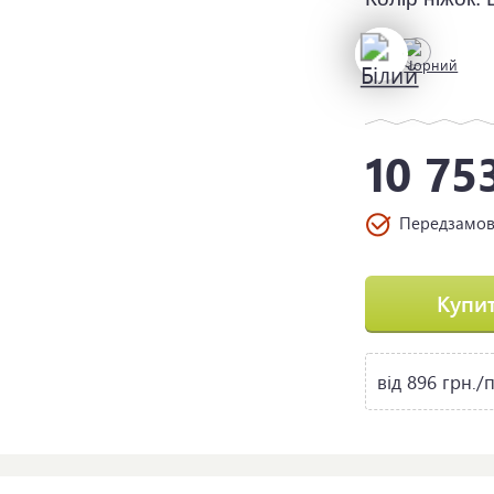
10 75
Передзамо
Купи
від 896 грн./п