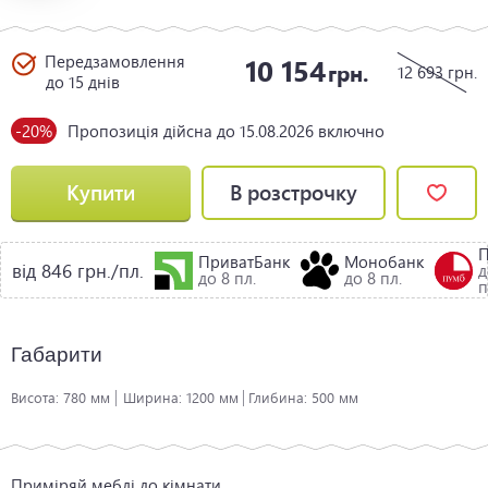
Передзамовлення
10 154
грн.
12 693
грн.
до 15 днів
-20%
Пропозиція дійсна до 15.08.2026 включно
Купити
В розстрочку
ПриватБанк
Монобанк
від 846 грн./пл.
д
до 8 пл.
до 8 пл.
п
Габарити
Висота:
780 мм
Ширина:
1200 мм
Глибина:
500 мм
Приміряй меблі до кімнати