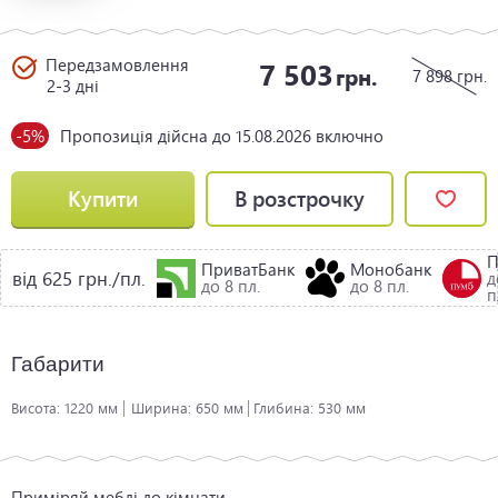
Передзамовлення
7 503
грн.
7 898
грн.
2-3 дні
-5%
Пропозиція дійсна до 15.08.2026 включно
Купити
В розстрочку
ПриватБанк
Монобанк
від 625 грн./пл.
д
до 8 пл.
до 8 пл.
п
Габарити
Висота:
1220 мм
Ширина:
650 мм
Глибина:
530 мм
Приміряй меблі до кімнати