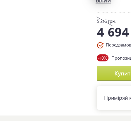
5 216
грн.
4 69
Передзамо
-10%
Пропозиц
Купит
Приміряй м