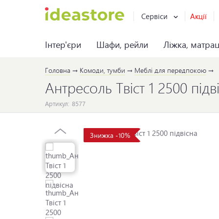
Сервіси
Акції
Інтер'єри
Шафи, рейли
Ліжка, матра
Головна
Комоди, тумби
Меблі для передпокою
Антресоль Твіст 1 2500 підв
Артикул:
8577
Знижка -10%