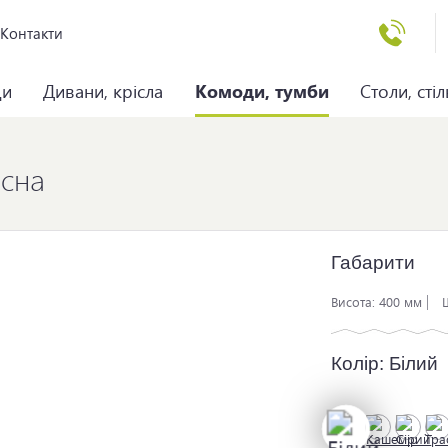
Контакти
ци
Дивани, крісла
Комоди, тумби
Столи, стіл
існа
Габарити
Висота:
400 мм
Колір:
Білий