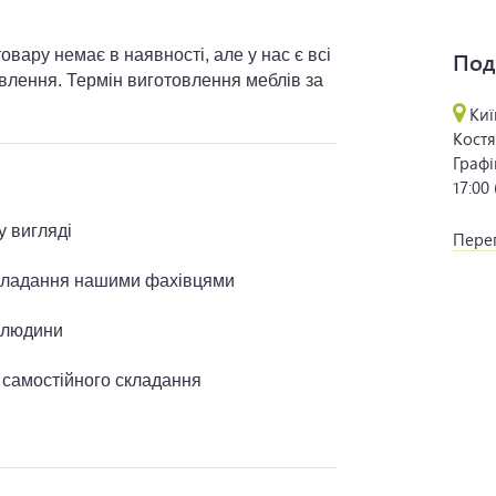
вару немає в наявності, але у нас є всі
Под
овлення. Термін виготовлення меблів за
Киї
Костя
Графі
17:00
у вигляді
Перег
складання нашими фахівцями
і людини
я самостійного складання