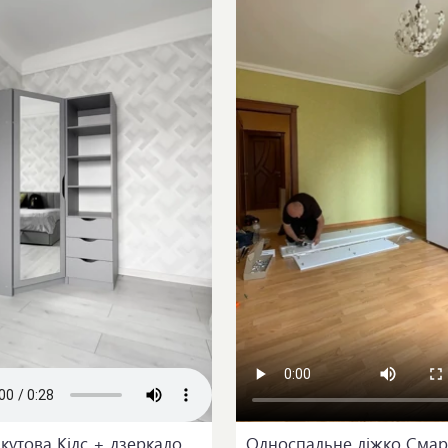
кутова Кідс + дзеркало
Односпальне ліжко Смарт