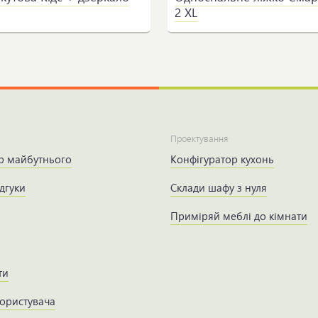
2 XL
Проектування
р майбутнього
Конфігуратор кухонь
дгуки
Склади шафу з нуля
Приміряй меблі до кімнати
ти
користувача