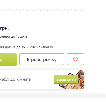
4
грн.
влення
до 15 днів
ія дійсна до 15.08.2026 включно
и
В розстрочку
еблі до кімнати
Замовити