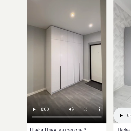
Шафа Плюс антресоль 3
Шафа 