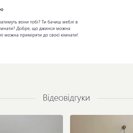
ео
Відеовідгуки