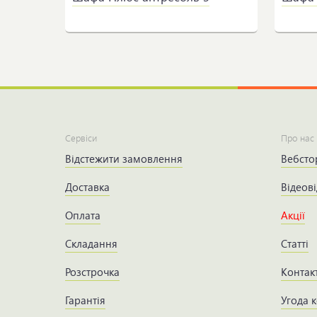
Сервіси
Про нас
Відстежити замовлення
Вебсто
Доставка
Відеові
Оплата
Акції
Складання
Статті
Розстрочка
Контак
Гарантія
Угода 