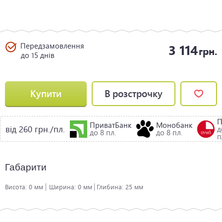
Передзамовлення
3 114
грн.
до 15 днів
Купити
В розстрочку
ПриватБанк
Монобанк
від 260 грн./пл.
д
до 8 пл.
до 8 пл.
п
Габарити
Висота:
0 мм
Ширина:
0 мм
Глибина:
25 мм