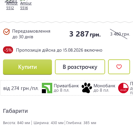
Передзамовлення
3 287
грн.
3 460
грн.
до 30 днів
-5%
Пропозиція дійсна до 15.08.2026 включно
Купити
В розстрочку
ПриватБанк
Монобанк
від 274 грн./пл.
д
до 8 пл.
до 8 пл.
п
Габарити
Висота:
840 мм
Ширина:
430 мм
Глибина:
385 мм