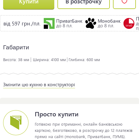
Купити
В розстрочку
ПриватБанк
Монобанк
від 597 грн./пл.
д
до 8 пл.
до 8 пл.
п
Габарити
Висота:
38 мм
Ширина:
4100 мм
Глибина:
600 мм
Змінити цю кухню в конструкторі
Просто купити
Готівкою при отриманні, онлайн банківською
карткою, безготівково, в розстрочку до 12 платежів
прямо на сайті (monobank, Приватбанк, ПУМБ).