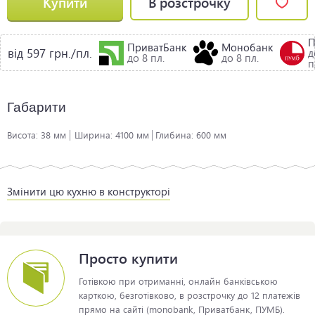
Купити
В розстрочку
ПриватБанк
Монобанк
від 597 грн./пл.
д
до 8 пл.
до 8 пл.
п
Габарити
Висота:
38 мм
Ширина:
4100 мм
Глибина:
600 мм
Змінити цю кухню в конструкторі
Просто купити
Готівкою при отриманні, онлайн банківською
карткою, безготівково, в розстрочку до 12 платежів
прямо на сайті (monobank, Приватбанк, ПУМБ).