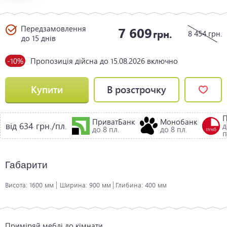
Передзамовлення
7 609
грн.
8 454
грн.
до 15 днів
-10%
Пропозиція дійсна до 15.08.2026 включно
Купити
В розстрочку
ПриватБанк
Монобанк
від 634 грн./пл.
д
до 8 пл.
до 8 пл.
п
Габарити
Висота:
1600 мм
Ширина:
900 мм
Глибина:
400 мм
Приміряй меблі до кімнати