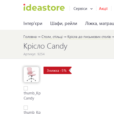
Сервіси
Акції
Інтер'єри
Шафи, рейли
Ліжка, матра
Головна
Столи, стільці
Крісла до письмових столів
Крісло Candy
Артикул:
9254
Знижка -5%