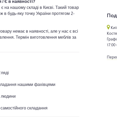
/ Є в наявності?
 є на нашому складі в Києві. Такий товар
ж в будь-яку точку України протягом 2-
Под
Киї
вару немає в наявності, але у нас є всі
Костя
овлення. Термін виготовлення меблів за
Графі
17:00
Перег
гляді
складання нашими фахівцями
ї людини
я самостійного складання