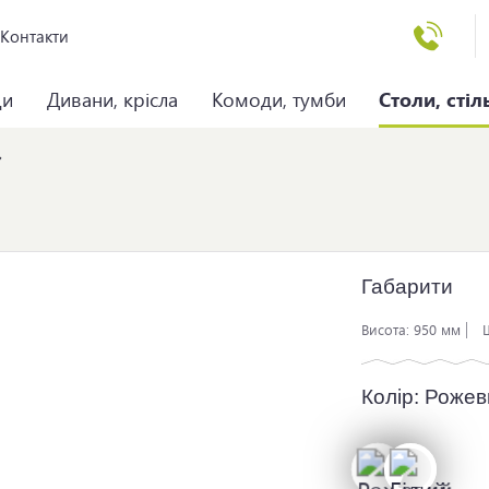
Контакти
ци
Дивани, крісла
Комоди, тумби
Столи, стіл
Габарити
Висота:
950 мм
Колір:
Рожев