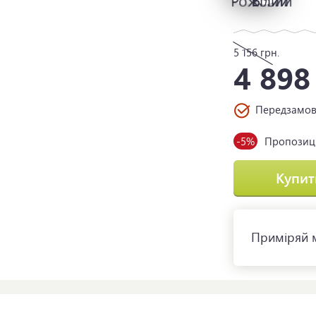
5 156
грн.
4 89
Передзамо
-5%
Пропозиці
Купит
Приміряй м