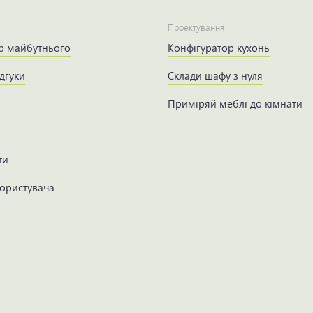
Проектування
р майбутнього
Конфігуратор кухонь
дгуки
Склади шафу з нуля
Приміряй меблі до кімнати
ти
користувача