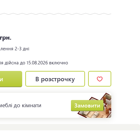
8
грн.
влення
2-3 дні
я дійсна до 15.08.2026 включно
и
В розстрочку
еблі до кімнати
Замовити