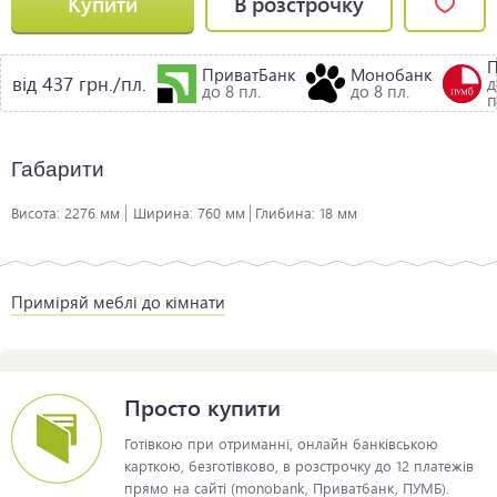
Купити
В розстрочку
ПриватБанк
Монобанк
від 437 грн./пл.
д
до 8 пл.
до 8 пл.
п
Габарити
Висота:
2276 мм
Ширина:
760 мм
Глибина:
18 мм
Приміряй меблі до кімнати
Просто купити
Готівкою при отриманні, онлайн банківською
карткою, безготівково, в розстрочку до 12 платежів
прямо на сайті (monobank, Приватбанк, ПУМБ).