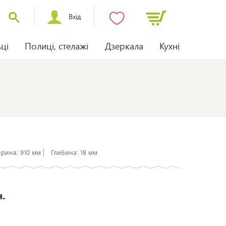
Вхід
ьці
Полиці, стелажі
Дзеркала
Кухні
рина:
910 мм
Глибина:
18 мм
н.