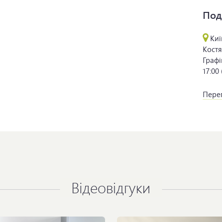
Под
Киї
Костя
Графі
17:00
Перег
Відеовідгуки