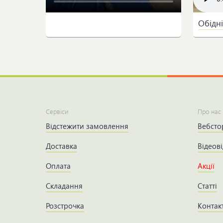
Обідні
Сервіси
Про нас
Відстежити замовлення
Вебсто
Доставка
Відеові
Оплата
Акції
Складання
Статті
Розстрочка
Контак