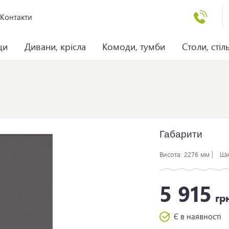
Контакти
ци
Дивани, крісла
Комоди, тумби
Столи, стіл
Габарити
Висота:
2276 мм
Ши
5 915
гр
Є в наявності