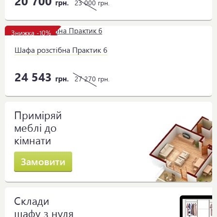
20 700
грн.
23 000
грн.
Знижка -10%
Шафа розстібна Практик 6
24 543
грн.
27 270
грн.
Приміряй
меблі до
кімнати
Замовити
Склади
шафу з нуля