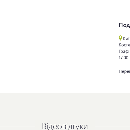
Под
Киї
Костя
Графі
17:00
Перег
Відеовідгуки