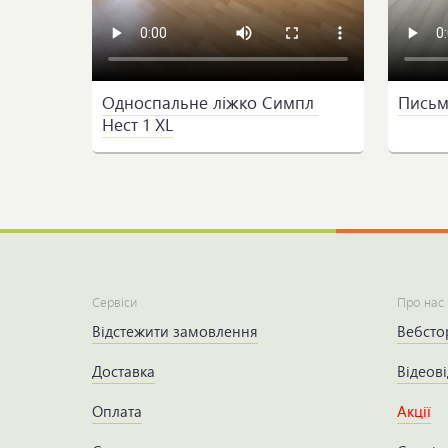
Односпальне ліжко Симпл 
Письмо
Нест 1 XL
Сервіси
Про нас
Відстежити замовлення
Вебсто
Доставка
Відеові
Оплата
Акції