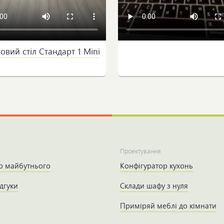
вий стіл Стандарт 1 Mini
Проектування
р майбутнього
Конфігуратор кухонь
дгуки
Склади шафу з нуля
Приміряй меблі до кімнати