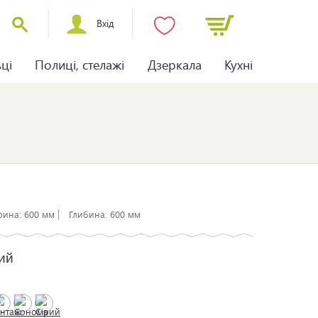
Вхід
ьці
Полиці, стелажі
Дзеркала
Кухні
ина:
600 мм
Глибина:
600 мм
ий