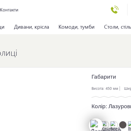
Контакти
ци
Дивани, крісла
Комоди, тумби
Столи, стіл
олиці
Габарити
Висота:
450 мм
Шир
Колір:
Лазуров