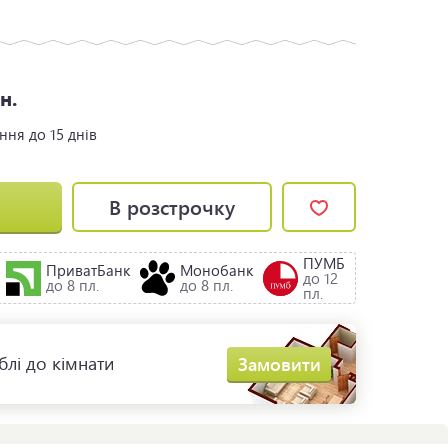
н.
ення
до 15 днів
В розстрочку
ПУМБ
ПриватБанк
Монобанк
до 12
до 8 пл.
до 8 пл.
пл.
лі до кімнати
Замовити