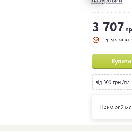
3 707
гр
Передзамовл
Купити
від 309 грн./пл.
Приміряй меб